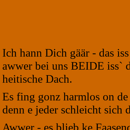
Ich hann Dich gäär - das i
awwer bei uns BEIDE iss` d
heitische Dach.
Es fing gonz harmlos on de
denn e jeder schleicht sich 
Awwer - es blieb ke Faasen